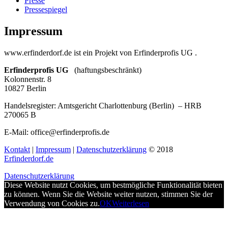
Presse
Pressespiegel
Impressum
www.erfinderdorf.de ist ein Projekt von Erfinderprofis UG .
Erfinderprofis UG
(haftungsbeschränkt)
Kolonnenstr. 8
10827 Berlin
Handelsregister: Amtsgericht Charlottenburg (Berlin) – HRB
270065 B
E-Mail: office@erfinderprofis.de
Kontakt
|
Impressum
|
Datenschutzerklärung
© 2018
Erfinderdorf.de
Datenschutzerklärung
Diese Website nutzt Cookies, um bestmögliche Funktionalität bieten
zu können. Wenn Sie die Website weiter nutzen, stimmen Sie der
Verwendung von Cookies zu.
OK
Weiterlesen